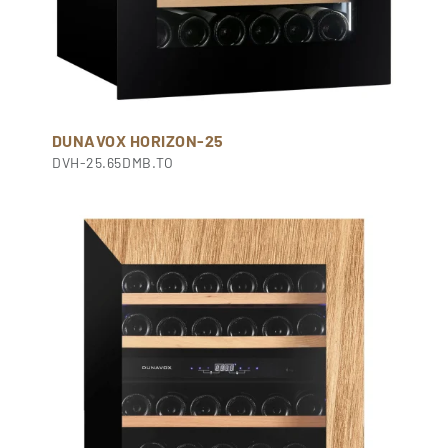
DUNAVOX HORIZON-25
DVH-25.65DMB.TO