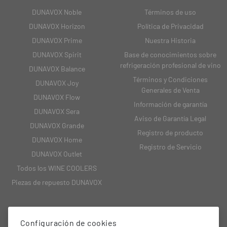
DUNAVOX Noble
Términos de uso
DUNAVOX Horizon
Política de Privacidad
DUNAVOX Prime
Nuestra Historia
DUNAVOX Spirit
Base de conocimientos sobre
refrigeración profesional de vino
DUNAVOX Balance
Términos y Condiciones
DUNAVOX Joy
Generales de Venta
DUNAVOX Flow
Información de garantía
DUNAVOX Sera
Aviso de Garantía Legal
DUNAVOX Grande
Registro de producto
DUNAVOX Home
Registro de Servicio
DUNAVOX Outlet
Todos los WINE COOLERS
Piezas de repuesto DUNAVOX
Configuración de cookies